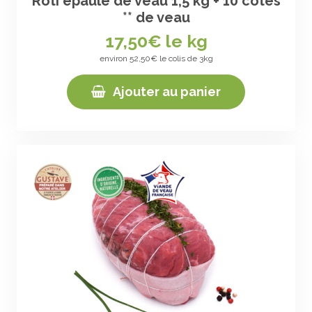
Rôti épaule de veau 1,5 kg + 10 côtes
** de veau
17,50
€ le kg
environ 52,50€ le colis de 3kg
Ajouter au panier