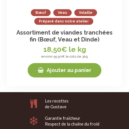
Bœuf
Veau
Volaille
Préparé dans notre atelier
Assortiment de viandes tranchées
fin (Bœuf, Veau et Dinde)
18,50
€ le kg
environ 55,50€ le colis de 3kg
Ajouter au panier
Les recettes
de Gustave
Garantie fraîcheur
Respect de la chaîne du froid