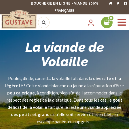
BOUCHERIE EN LIGNE - VIANDE 100%
FRANÇAISE
0
La viande de
Volaille
Poulet, dinde, canard… la volaille fait dans la
diversité et la
légèreté
! Cette viande blanche ou jaune a la réputation d’être
peu calorique
, à condition, bien sûr, de l’accommoder dans le
respect des règles de la diététique. Dans tous les cas, le
goût
délicat de la volaille
fait qu’elle reste une viande
appréciée
des petits et grands
, qu’elle soit servie rôtie, en filet, en
escalope panée, en nuggets…