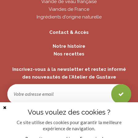
Viande de veau française
Viandes de France
Ingrédients d'origine naturelle
Contact & Accès
Notre histoire
Nos recettes
Inscrivez-vous à la newsletter et restez informé
des nouveautés de l'Atelier de Gustave
Si vous ne recevez pas nos newsletters, pensez à vérifier vos spams ou à
Vous voulez des cookies ?
Fermer
vous connecter et modifier les préférences associées à cette adresse.
la
bannière
Ce site utilise des cookies pour garantir la meilleure
des
expérience de navigation.
cookies
© L'Atelier de Gustave 2019
Provencia
Provencia Shop