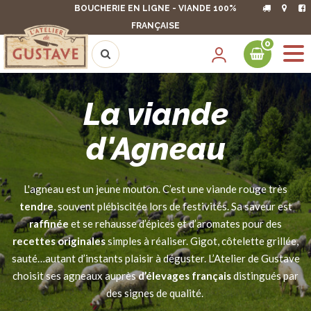
BOUCHERIE EN LIGNE - VIANDE 100%
FRANÇAISE
0
La viande
d'Agneau
L'agneau est un jeune mouton. C’est une viande rouge très
tendre
, souvent plébiscitée lors de festivités. Sa saveur est
raffinée
et se rehausse d’épices et d’aromates pour des
recettes originales
simples à réaliser. Gigot, côtelette grillée,
sauté…autant d’instants plaisir à déguster. L’Atelier de Gustave
choisit ses agneaux auprès
d’élevages français
distingués par
des signes de qualité.