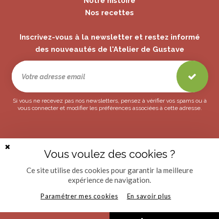
Notre histoire
Nos recettes
Inscrivez-vous à la newsletter et restez informé
des nouveautés de l'Atelier de Gustave
Si vous ne recevez pas nos newsletters, pensez à vérifier vos spams ou à
vous connecter et modifier les préférences associées à cette adresse.
© L'Atelier de Gustave 2019
Provencia
Provencia Shop
Notre politique de confidentialité
Mentions Légales
CGV
Vous voulez des cookies ?
Fermer
Plan du site
la
bannière
Ce site utilise des cookies pour garantir la meilleure
Créé avec passion par Pure Illusion
des
expérience de navigation.
cookies
Paramétrer mes cookies
En savoir plus
55,20
€
Ajouter au panier