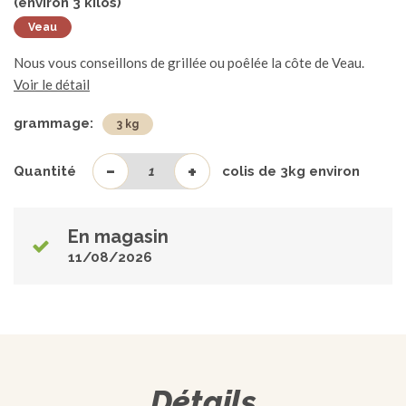
(environ
3
kilos)
Veau
Nous vous conseillons de grillée ou poêlée la côte de Veau.
Voir le détail
grammage:
3 kg
-
+
Quantité
colis de
3
kg environ
En magasin
11/08/2026
Détails