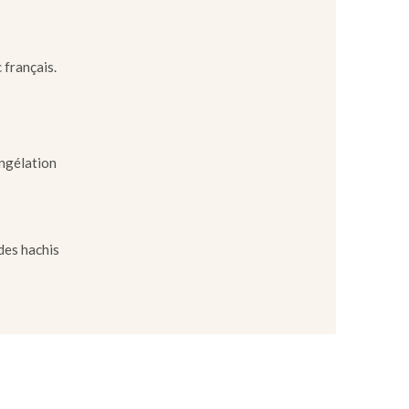
 français.
ongélation
 des hachis