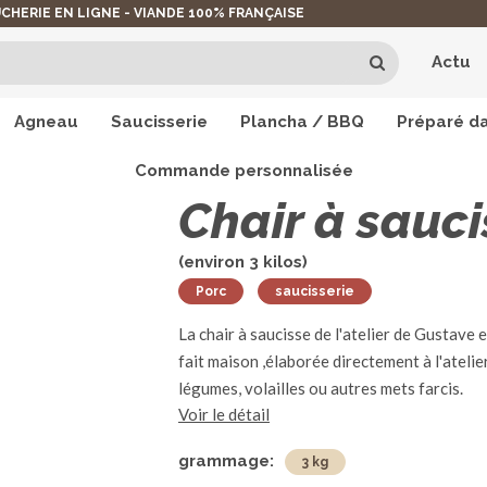
CHERIE EN LIGNE - VIANDE 100% FRANÇAISE
Actu
Agneau
Saucisserie
Plancha / BBQ
Préparé da
Commande personnalisée
La viande de Porc
>
Chair à saucisse
Chair à sauci
(environ
3
kilos)
Porc
saucisserie
La chair à saucisse de l'atelier de Gustave 
fait maison ,élaborée directement à l'atel
légumes, volailles ou autres mets farcis.
Voir le détail
grammage:
3 kg