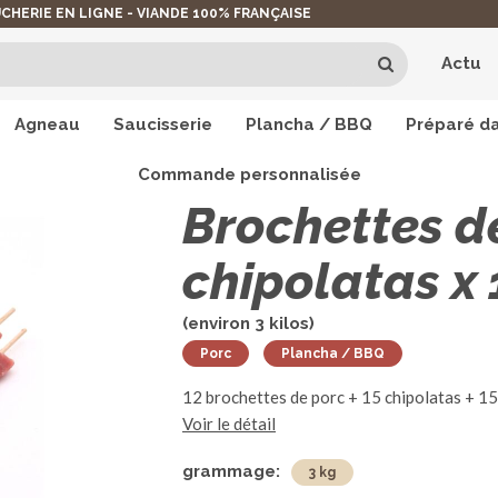
CHERIE EN LIGNE - VIANDE 100% FRANÇAISE
Actu
Agneau
Saucisserie
Plancha / BBQ
Préparé da
Commande personnalisée
La viande de Porc
>
Brochettes de porc x 1
Brochettes de
chipolatas x 
(environ
3
kilos)
Porc
Plancha / BBQ
12 brochettes de porc + 15 chipolatas + 1
Voir le détail
grammage:
3 kg