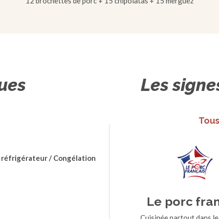
12 brochettes de porc + 15 chipolatas + 15 merguez
ques
Les signe
Tous
 réfrigérateur / Congélation
Le porc fra
Cuisinée partout dans le