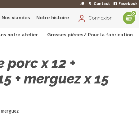
Contact
Facebook
0
Nos viandes
Notre histoire
Connexion
ns notre atelier
Grosses pièces/ Pour la fabrication
2 + chipolatas x 15 + merguez x 15
 porc x 12 +
15 + merguez x 15
5 merguez