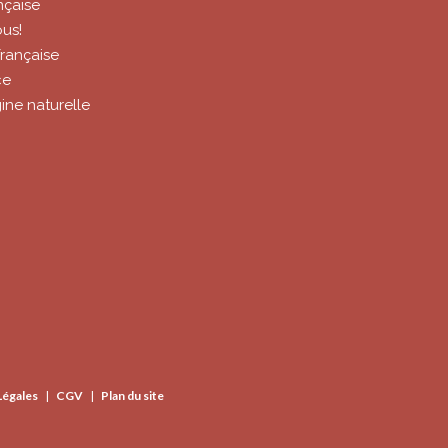
nçaise
us!
rançaise
ce
gine naturelle
Légales
CGV
Plan du site