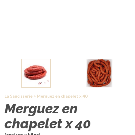
La Saucisserie
>
Merguez en chapelet x 40
Merguez en
chapelet x 40