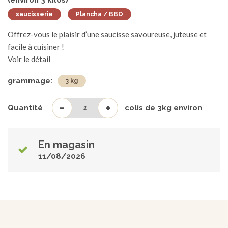
(environ
3
kilos)
saucisserie
Plancha / BBQ
Offrez-vous le plaisir d’une saucisse savoureuse, juteuse et
facile à cuisiner !
Voir le détail
grammage:
3 kg
-
+
Quantité
colis de
3
kg environ
En magasin
11/08/2026