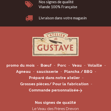
Nos signes de qualité
Viande 100% Française
Livraison dans votre magasin
promo du mois
Bœuf
Porc
Veau
Volaille
Agneau
saucisserie
Plancha / BBQ
Préparé dans notre atelier
Grosses pièces/ Pour la fabrication
Commande personnalisée
Nos signes de qualité
Le Veau des Frères Drevon