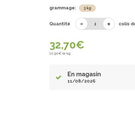
grammage:
3 kg
-
+
Quantité
colis 
32,70
€
10,90
€ le kg
En magasin
11/08/2026