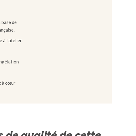
à base de
ançaise.
à l'atelier.
ongélation
t à cœur
s de qualité de cette