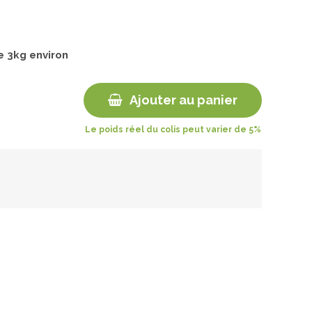
de
3
kg environ
Ajouter au panier
Le poids réel du colis peut varier de 5%