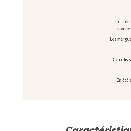
Ce colis
viande 
Les merguez
Ce colis 
En été 
Caractéristi