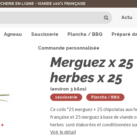
CHERIE EN LIGNE - VIANDE 100% FRANÇAISE
Actu
Agneau
Saucisserie
Plancha / BBQ
Préparé da
Commande personnalisée
La Saucisserie
>
Merguez x 25 + chipolatas 
Merguez x 25 
herbes x 25
(environ
3
kilos)
saucisserie
Plancha / BBQ
Ce colis "25 merguez + 25 chipolatas aux h
française et 25 merguez à base de viande o
herbes sont élaborées et conditionnées sur 
Voir le détail