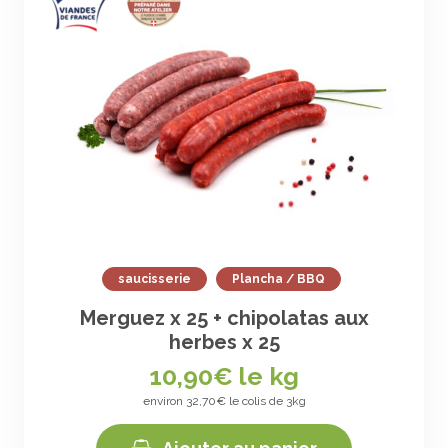
saucisserie
Plancha / BBQ
Merguez x 25 + chipolatas aux
herbes x 25
10,90
€ le kg
environ 32,70€ le colis de 3kg