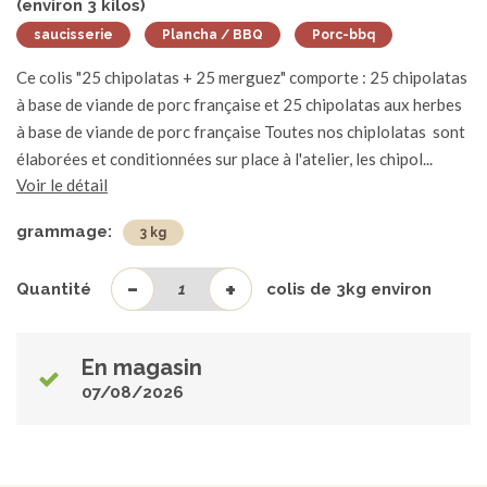
(environ
3
kilos)
saucisserie
Plancha / BBQ
Porc-bbq
Ce colis "25 chipolatas + 25 merguez" comporte : 25 chipolatas
à base de viande de porc française et 25 chipolatas aux herbes
à base de viande de porc française Toutes nos chiplolatas sont
élaborées et conditionnées sur place à l'atelier, les chipol...
Voir le détail
grammage:
3 kg
-
+
Quantité
colis de
3
kg environ
En magasin
07/08/2026